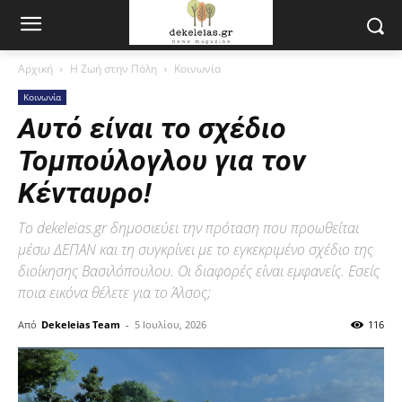
Αρχική
Η Ζωή στην Πόλη
Κοινωνία
Κοινωνία
Αυτό είναι το σχέδιο
Τομπούλογλου για τον
Κένταυρο!
Το dekeleias.gr δημοσιεύει την πρόταση που προωθείται
μέσω ΔΕΠΑΝ και τη συγκρίνει με το εγκεκριμένο σχέδιο της
διοίκησης Βασιλόπουλου. Οι διαφορές είναι εμφανείς. Εσείς
ποια εικόνα θέλετε για το Άλσος;
Από
Dekeleias Team
-
5 Ιουλίου, 2026
116