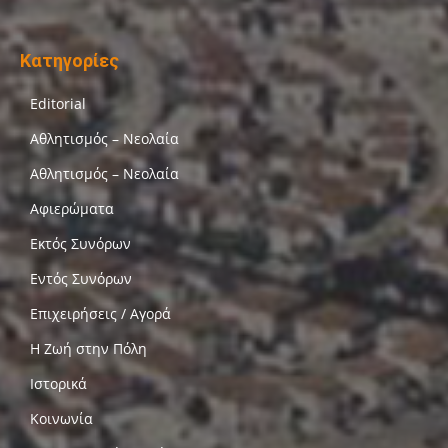
Κατηγορίες
Editorial
Αθλητισμός – Νεολαία
Αθλητισμός – Νεολαία
Αφιερώματα
Εκτός Συνόρων
Εντός Συνόρων
Επιχειρήσεις / Αγορά
Η Ζωή στην Πόλη
Ιστορικά
Κοινωνία