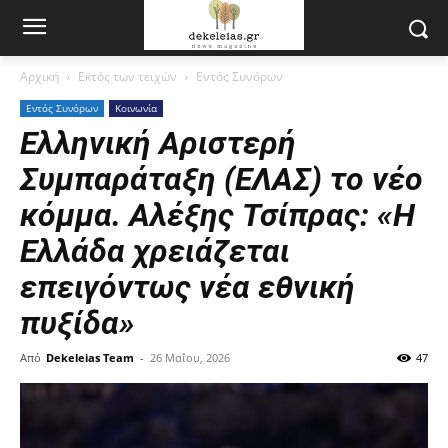
Αρχική
Εκτός των τειχών
Εντός Συνόρων
Εντός Συνόρων
Κοινωνία
Ελληνική Αριστερή
Συμπαράταξη (ΕΛΑΣ) το νέο
κόμμα. Αλέξης Τσίπρας: «Η
Ελλάδα χρειάζεται
επειγόντως νέα εθνική
πυξίδα»
Από
Dekeleias Team
-
26 Μαΐου, 2026
47