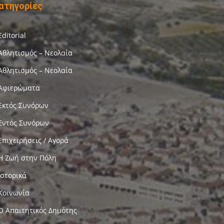
ατηγορίες
Editorial
Αθλητισμός – Νεολαία
Αθλητισμός – Νεολαία
Αφιερώματα
Εκτός Συνόρων
Εντός Συνόρων
Επιχειρήσεις / Αγορά
Η Ζωή στην Πόλη
Ιστορικά
Κοινωνία
Ο Απαιτητικός Δημότης