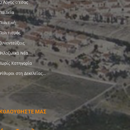
Ο Λόγος σ'εσας
Παιδεία
Πολιτική
Πολιτισμός
Συνεντεύξεις
Φιλοζωικά Νέα
Χωρίς Κατηγορία
Ψίθυροι στη Δεκελείας…
ΚΟΛΟΥΘΗΣΤΕ ΜΑΣ