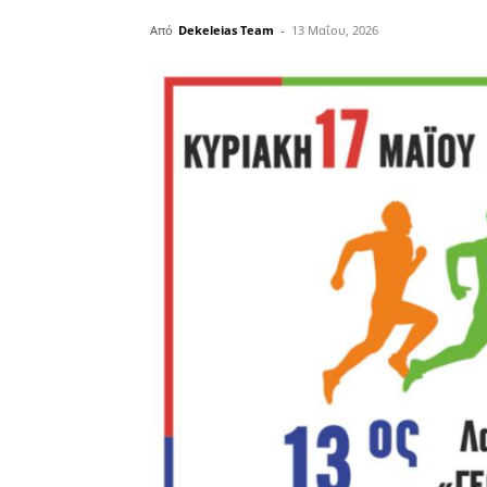
Από
Dekeleias Team
-
13 Μαΐου, 2026