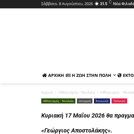
C
Σάββατο, 8 Αυγούστου, 2026
31.5
Νέα Φιλαδ
ΑΡΧΙΚΉ
Η ΖΩΉ ΣΤΗΝ ΠΌΛΗ
ΕΚΤΌ
Αρχική
Αθλητισμός - Νεολαία
Αθλητισμός - Νεολα
Αθλητισμός - Νεολαία
Ιστορικά
Κοινωνία
Πολιτική
Κυριακή 17 Μαΐου 2026 θα πραγμ
«Γεώργιος Αποστολάκης».