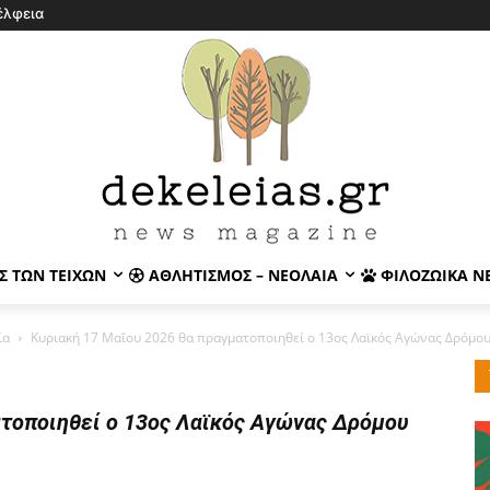
έλφεια
Σ ΤΩΝ ΤΕΙΧΏΝ
ΑΘΛΗΤΙΣΜΌΣ – ΝΕΟΛΑΊΑ
ΦΙΛΟΖΩΙΚΆ Ν
ία
Κυριακή 17 Μαΐου 2026 θα πραγματοποιηθεί ο 13ος Λαϊκός Αγώνας Δρόμου 
ατοποιηθεί ο 13ος Λαϊκός Αγώνας Δρόμου