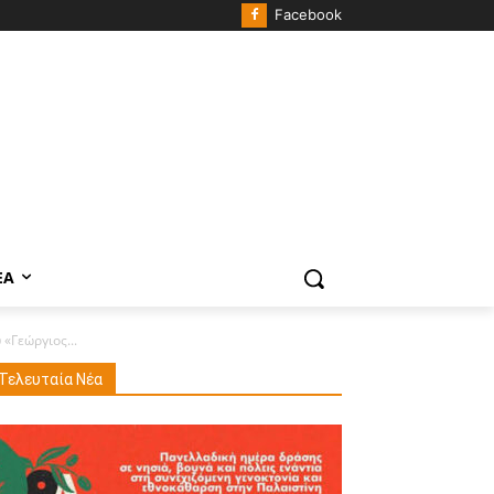
Facebook
ΈΑ
«Γεώργιος...
Τελευταία Νέα