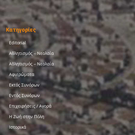
Κατηγορίες
Editorial
Αθλητισμός – Νεολαία
Αθλητισμός – Νεολαία
Αφιερώματα
Εκτός Συνόρων
Εντός Συνόρων
Επιχειρήσεις / Αγορά
Η Ζωή στην Πόλη
Ιστορικά