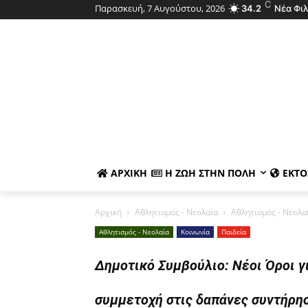
C
Παρασκευή, 7 Αυγούστου, 2026
34.2
Νέα Φι
ΑΡΧΙΚΉ
Η ΖΩΉ ΣΤΗΝ ΠΌΛΗ
ΕΚΤΌ
Αρχική
Αθλητισμός - Νεολαία
Αθλητισμός - Νεολα
Αθλητισμός - Νεολαία
Κοινωνία
Παιδεία
Δημοτικό Συμβούλιο: Νέοι Όροι γ
συμμετοχή στις δαπάνες συντήρη