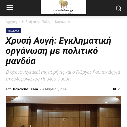
Αρχική
Η Ζωή στην Πόλη
Κοινωνία
Κοινωνία
Χρυσή Αυγή: Εγκληματική
οργάνωση με πολιτικό
μανδύα
Ένοχοι οι ηγετικοί της πυρήνες και ο Γιώργος Ρουπακιάς για
τη δολοφονία του Παύλου Φύσσα
Από
Dekeleias Team
-
4 Μαρτίου, 2026
23