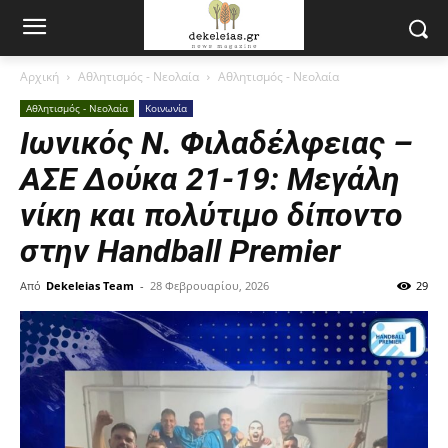
Αρχική
Αθλητισμός - Νεολαία
Αθλητισμός - Νεολαία
Αθλητισμός - Νεολαία
Κοινωνία
Ιωνικός Ν. Φιλαδέλφειας –
ΑΣΕ Δούκα 21-19: Μεγάλη
νίκη και πολύτιμο δίποντο
στην Handball Premier
Από
Dekeleias Team
-
28 Φεβρουαρίου, 2026
29