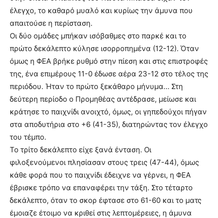
έλεγχο, το καθαρό μυαλό και κυρίως την άμυνα που
απαιτούσε η περίσταση.
Οι δύο ομάδες μπήκαν ισόβαθμες στο παρκέ και το
πρώτο δεκάλεπτο κύλησε ισορροπημένα (12-12). Όταν
όμως η ΦΕΑ βρήκε ρυθμό στην πίεση και στις επιστροφές
της, ένα επιμέρους 11-0 έδωσε αέρα 23-12 στο τέλος της
περιόδου. Ήταν το πρώτο ξεκάθαρο μήνυμα… Στη
δεύτερη περίοδο ο Προμηθέας αντέδρασε, μείωσε και
κράτησε το παιχνίδι ανοιχτό, όμως, οι γηπεδούχοι πήγαν
στα αποδυτήρια στο +6 (41-35), διατηρώντας τον έλεγχο
του τέμπο.
Το τρίτο δεκάλεπτο είχε ξανά ένταση. Οι
φιλοξενούμενοι πλησίασαν στους τρεις (47-44), όμως
κάθε φορά που το παιχνίδι έδειχνε να γέρνει, η ΦΕΑ
έβρισκε τρόπο να επαναφέρει την τάξη. Στο τέταρτο
δεκάλεπτο, όταν το σκορ έφτασε στο 61-60 και το ματς
έμοιαζε έτοιμο να κριθεί στις λεπτομέρειες, η άμυνα