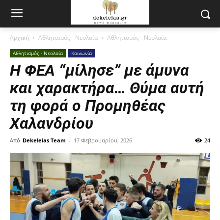
Αρχική
Αθλητισμός - Νεολαία
Αθλητισμός - Νεολαία
Αθλητισμός - Νεολαία
Κοινωνία
Η ΦΕΑ “μίλησε” με άμυνα
και χαρακτήρα… Θύμα αυτή
τη φορά ο Προμηθέας
Χαλανδρίου
Από
Dekeleias Team
-
17 Φεβρουαρίου, 2026
24