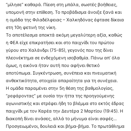
“μίλησε” καθαρά. Πίεση στη μπάλα, σωστές βοήθειες,
υπομονή στην επίθεση. Το προβάδισμα άνοιξε ξανά και
η ομάδα της Φιλαδέλφειας – Χαλκηδόνας έφτασε δίκαια
στη 10η φετινή της νίκη.
Το αποτέλεσμα αποκτά ακόμη μεγαλύτερη αξία, καθώς
η ΦΕΑ είχε επικρατήσει και στο παιχνίδι του πρώτου
γύρου στο Χαλάνδρι (75-85), γεγονός που της δίνει
πλεονέκτημα σε ενδεχόμενη ισοβαθμία. Πάνω απ’ όλα
όμως, η εικόνα ήταν αυτή που αφήνει θετικό
αποτύπωμα. Συγκέντρωση, συνέπεια και πνευματική
ανθεκτικότητα, στοιχεία απαραίτητα για τη συνέχεια.
Η ομάδα παραμένει στην 5η θέση της βαθμολογίας,
“ρεφάροντας” με ουσία την ήττα της προηγούμενης
αγωνιστικής και στρέφει ήδη το βλέμμα στο εκτός έδρας
παιχνίδι με τον Καρέα την Δευτέρα 2 Μαρτίου (19:45). Η
διακοπή δίνει ανάσες, αλλά το μήνυμα είναι σαφές…
Προσγειωμένοι, δουλειά και βήμα-βήμα. Το πρωτάθλημα