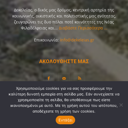
Δεκελείας, ο δικός μας δρόμος, κεντρική αρτηρία της
κοινωνικής, οικιστικής και πολιτιστικής μας ενότητας,
ζευγαρώνει τις δυο πάλαι ποτέ κοινότητες της Νέας
Φιλαδέλφειας και...
Διαβάστε Περισσότερα ...
Επικοινωνία:
info@dekeleias.gr
ΑΚΟΛΟΥΘΗΣΤΕ ΜΑΣ
Χρησιμοποιούμε cookies για να σας προσφέρουμε την
καλύτερη δυνατή εμπειρία στη σελίδα μας. Εάν συνεχίσετε να
Διαύγεια
Λίγα Λόγια για Εμάς
Επικοινωνία
χρησιμοποιείτε τη σελίδα, θα υποθέσουμε πως είστε
Όροι Χρήσης
Προσωπικά Δεδομένα
Sitemap
ικανοποιημένοι με αυτό. Με τη χρήση αυτού του ιστότοπου,
αποδέχεστε τη χρήση των cookies.
Ψηφοφορίες
Εντάξει
© Copyright 2021-2026 by
Dekeleias.gr
©