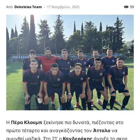
Από
Dekeleias Team
-
17 Νοεμβρίου, 2025
59
Η
Πέρα Κλουμπ
ξεκίνησε πιο δυνατά, πιέζοντας στο
πρώτο τέταρτο και αναγκάζοντας τον
Άτταλο
να
αμυνθεί μαζικά. Στο 21’ ο
Κανδεράκης
άνοιξε το σκορ