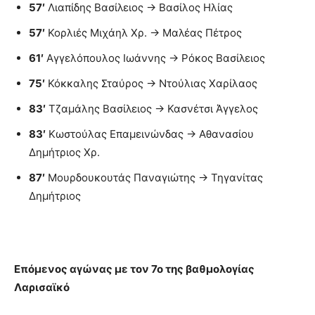
57′
Λιαπίδης Βασίλειος → Βασίλος Ηλίας
57′
Κορλιές Μιχάηλ Χρ. → Μαλέας Πέτρος
61′
Αγγελόπουλος Ιωάννης → Ρόκος Βασίλειος
75′
Κόκκαλης Σταύρος → Ντούλιας Χαρίλαος
83′
Τζαμάλης Βασίλειος → Κασνέτσι Άγγελος
83′
Κωστούλας Επαμεινώνδας → Αθανασίου
Δημήτριος Χρ.
87′
Μουρδουκουτάς Παναγιώτης → Τηγανίτας
Δημήτριος
Επόμενος αγώνας με τον 7ο της βαθμολογίας
Λαρισαϊκό