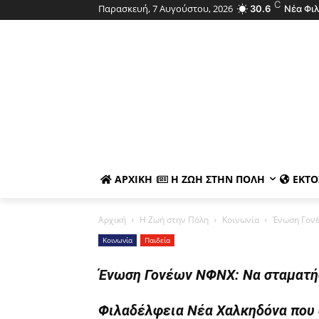
C
Παρασκευή, 7 Αυγούστου, 2026
30.6
Νέα Φι
ΑΡΧΙΚΉ
Η ΖΩΉ ΣΤΗΝ ΠΌΛΗ
ΕΚΤΌ
Αρχική
Η Ζωή στην Πόλη
Κοινωνία
Ένωση Γονέ
Κοινωνία
Παιδεία
Ένωση Γονέων ΝΦΝΧ: Να σταματήσ
Φιλαδέλφεια Νέα Χαλκηδόνα που 