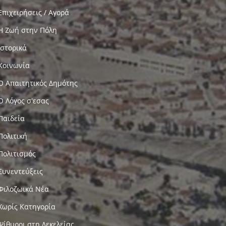
Επιχειρήσεις / Αγορά
Η Ζωή στην Πόλη
Ιστορικά
Κοινωνία
Ο Απαιτητικός Δημότης
Ο Λόγος σ'εσας
Παιδεία
Πολιτική
Πολιτισμός
Συνεντεύξεις
Φιλοζωικά Νέα
Χωρίς Κατηγορία
Ψίθυροι στη Δεκελείας…