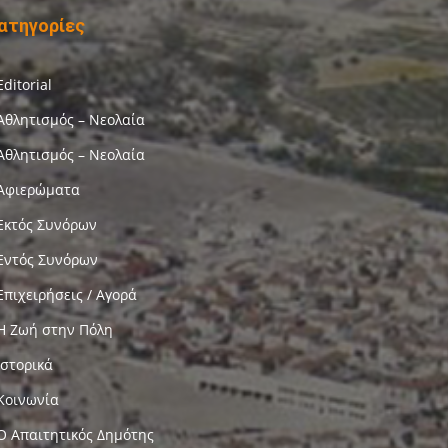
ατηγορίες
Editorial
Αθλητισμός – Νεολαία
Αθλητισμός – Νεολαία
Αφιερώματα
Εκτός Συνόρων
Εντός Συνόρων
Επιχειρήσεις / Αγορά
Η Ζωή στην Πόλη
Ιστορικά
Κοινωνία
Ο Απαιτητικός Δημότης