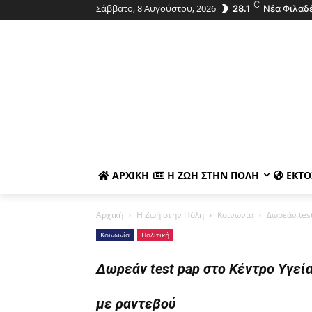
C
Σάββατο, 8 Αυγούστου, 2026
28.1
Νέα Φιλαδ
ΑΡΧΙΚΉ
Η ΖΩΉ ΣΤΗΝ ΠΌΛΗ
ΕΚΤΌ
Αρχική
Η Ζωή στην Πόλη
Κοινωνία
Δωρεάν tes
Κοινωνία
Πολιτική
Δωρεάν test pap στο Κέντρο Υγεί
με ραντεβού