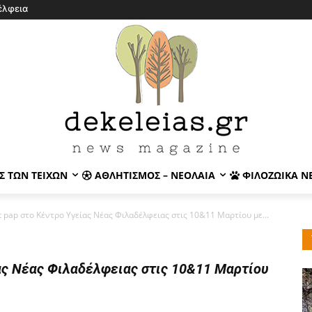
έλφεια
Σ ΤΩΝ ΤΕΙΧΏΝ
ΑΘΛΗΤΙΣΜΌΣ – ΝΕΟΛΑΊΑ
ΦΙΛΟΖΩΙΚΆ Ν
t pap στο Κέντρο Υγείας Νέας Φιλαδέλφειας στις 10&11 Μαρτίου με...
ας Νέας Φιλαδέλφειας στις 10&11 Μαρτίου