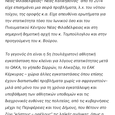
Νέας Φιλαδέλφειας- Νέας Χαλκηδόνας” από το 2014
είχε επισημάνει μια σειρά προβλήματα, λ.x. του νότιου
τοίχου, της οροφής κ.α. Είχε απευθύνει ερωτήματα για
την στατικότητα τόσο του Ιωνικού όσο και του
Πνευματικού Κέντρου Νέας Φιλαδέλφειας και στη
σημερινή δημοτική αρχή του κ. Τομπούλογλου και στην
προηγούμενη του κ. Βούρου.
Το γεγονός ότι είναι η 5η (τουλάχιστον) αθλητική
εγκατάσταση που κλείνει για λόγους στατικότητας μετά
το ΟΑΚΑ, το γήπεδο Σερρών, το Αλκαζάρ, το ΕΑΚ
Κέρκυρας – χώρια άλλες εγκαταστάσεις όπου επίσης
έχουν διαπιστωθεί προβλήματα χωρίς να σφραγιστούν-
μιλά από μόνο του για τη χρόνια εγκατάλειψη και
υποβάθμιση των αθλητικών υποδομών και τις
διαχρονικές ευθύνες της πολιτείας, από τις κυβερνήσεις
μέχρι τις Περιφέρειες και τους Δήμους, που θέτουν στο
ζύγι “κόστους – οφέλους” τις λαϊκές ανάγκες, όπως η