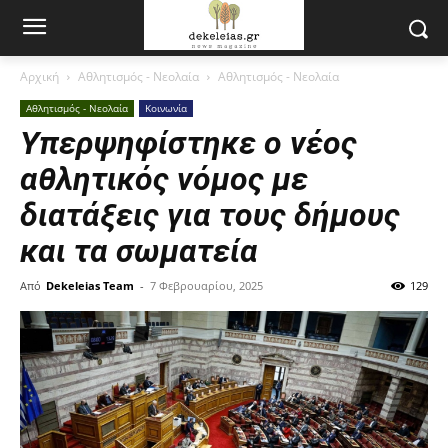
Αρχική
Αθλητισμός - Νεολαία
Αθλητισμός - Νεολαία
Αθλητισμός - Νεολαία
Κοινωνία
Υπερψηφίστηκε ο νέος
αθλητικός νόμος με
διατάξεις για τους δήμους
και τα σωματεία
Από
Dekeleias Team
-
7 Φεβρουαρίου, 2025
129