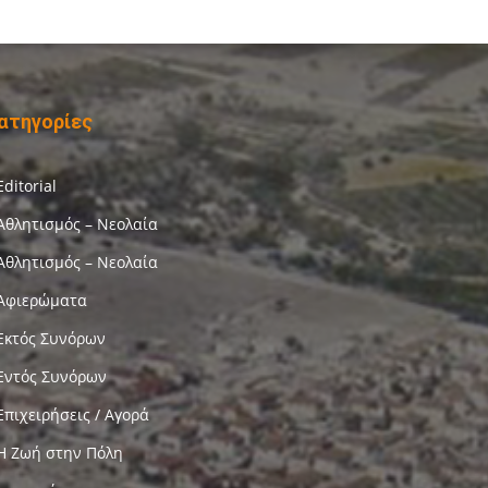
ατηγορίες
Editorial
Αθλητισμός – Νεολαία
Αθλητισμός – Νεολαία
Αφιερώματα
Εκτός Συνόρων
Εντός Συνόρων
Επιχειρήσεις / Αγορά
Η Ζωή στην Πόλη