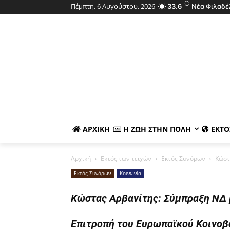
C
Πέμπτη, 6 Αυγούστου, 2026
33.6
Νέα Φιλαδέ
ΑΡΧΙΚΉ
Η ΖΩΉ ΣΤΗΝ ΠΌΛΗ
ΕΚΤΌ
Αρχική
Εκτός των τειχών
Εκτός Συνόρων
Κώστ
Εκτός Συνόρων
Κοινωνία
Κώστας Αρβανίτης: Σύμπραξη ΝΔ 
Επιτροπή του Ευρωπαϊκού Κοινοβ