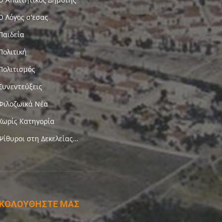
Ο Λόγος σ'εσας
Παιδεία
Πολιτική
Πολιτισμός
Συνεντεύξεις
Φιλοζωικά Νέα
Χωρίς Κατηγορία
Ψίθυροι στη Δεκελείας…
ΚΟΛΟΥΘΗΣΤΕ ΜΑΣ