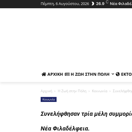
C
Πέμπτη, 6 Αυγούστου, 2026
26.9
Νέα Φιλαδέ
ΑΡΧΙΚΉ
Η ΖΩΉ ΣΤΗΝ ΠΌΛΗ
ΕΚΤΌ
Αρχική
Η Ζωή στην Πόλη
Κοινωνία
Συνελήφθησ
Κοινωνία
Συνελήφθησαν τρία μέλη συμμορία
Νέα Φιλαδέλφεια.