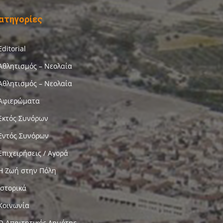
ατηγορίες
Editorial
Αθλητισμός – Νεολαία
Αθλητισμός – Νεολαία
Αφιερώματα
Εκτός Συνόρων
Εντός Συνόρων
Επιχειρήσεις / Αγορά
Η Ζωή στην Πόλη
Ιστορικά
Κοινωνία
Ο Απαιτητικός Δημότης