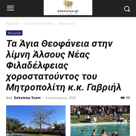
Αρχική
Η Ζωή στην Πόλη
Κοινωνία
Κοινωνία
Τα Άγια Θεοφάνεια στην
λίμνη Άλσους Νέας
Φιλαδέλφειας
χοροστατούντος του
Μητροπολίτη κ.κ. Γαβριήλ
Από
Dekeleias Team
-
6 Ιανουαρίου, 2025
88