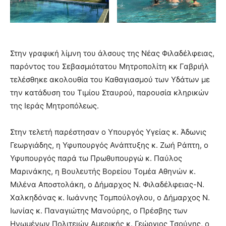
Στην γραφική λίμνη του άλσους της Νέας Φιλαδέλφειας,
παρόντος του Σεβασμιότατου Μητροπολίτη κκ Γαβριήλ
τελέσθηκε ακολουθία του Καθαγιασμού των Υδάτων με
την κατάδυση του Τιμίου Σταυρού, παρουσία κληρικών
της Ιεράς Μητροπόλεως.
Στην τελετή παρέστησαν ο Υπουργός Υγείας κ. Άδωνις
Γεωργιάδης, η Υφυπουργός Ανάπτυξης κ. Ζωή Ράπτη, ο
Υφυπουργός παρά τω Πρωθυπουργώ κ. Παύλος
Μαρινάκης, η Βουλευτής Βορείου Τομέα Αθηνών κ.
Μιλένα Αποστολάκη, ο Δήμαρχος Ν. Φιλαδέλφειας-Ν.
Χαλκηδόνας κ. Ιωάννης Τομπούλογλου, ο Δήμαρχος Ν.
Ιωνίας κ. Παναγιώτης Μανούρης, ο Πρέσβης των
Ηνωμένων Πολιτειών Αμερικής κ. Γεώργιος Τσούνης, ο