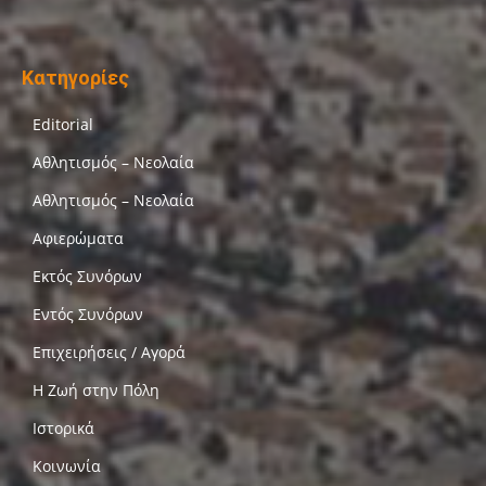
Κατηγορίες
Editorial
Αθλητισμός – Νεολαία
Αθλητισμός – Νεολαία
Αφιερώματα
Εκτός Συνόρων
Εντός Συνόρων
Επιχειρήσεις / Αγορά
Η Ζωή στην Πόλη
Ιστορικά
Κοινωνία