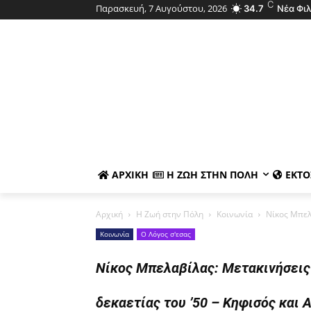
C
Παρασκευή, 7 Αυγούστου, 2026
34.7
Νέα Φι
ΑΡΧΙΚΉ
Η ΖΩΉ ΣΤΗΝ ΠΌΛΗ
ΕΚΤΌ
Αρχική
Η Ζωή στην Πόλη
Κοινωνία
Νίκος Μπελα
Κοινωνία
Ο Λόγος σ'εσας
Νίκος Μπελαβίλας: Μετακινήσεις 
δεκαετίας του ’50 – Κηφισός και 