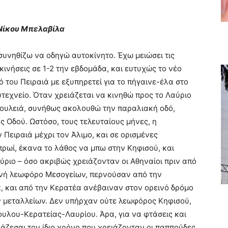
Νίκου Μπελαβίλα
συνηθίζω να οδηγώ αυτοκίνητο. Έχω μειώσει τις
κινήσεις σε 1-2 την εβδομάδα, και ευτυχώς το νέο
ό του Πειραιά με εξυπηρετεί για το πήγαινε-έλα στο
τεχνείο. Όταν χρειάζεται να κινηθώ προς το Λαύριο
δουλειά, συνήθως ακολουθώ την παραλιακή οδό,
 Οδού. Ωστόσο, τους τελευταίους μήνες, η
Πειραιά μέχρι τον Άλιμο, και σε ορισμένες
 πρωί, έκανα το λάθος να μπω στην Κηφισού, και
ριο – όσο ακριβώς χρειάζονταν οι Αθηναίοι πριν από
τενή λεωφόρο Μεσογείων, περνούσαν από την
, και από την Κερατέα ανέβαιναν στον ορεινό δρόμο
ν μεταλλείων. Δεν υπήρχαν ούτε λεωφόρος Κηφισού,
υλου-Κερατείας-Λαυρίου. Άρα, για να φτάσεις και
ιάζεσαι τον ίδιο χρόνο που χρειάζονταν οι παππούδες