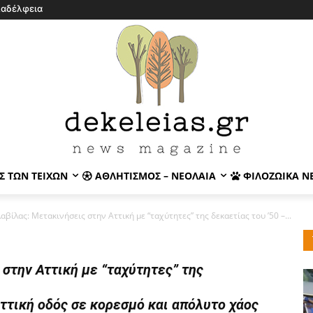
λαδέλφεια
Σ ΤΩΝ ΤΕΙΧΏΝ
ΑΘΛΗΤΙΣΜΌΣ – ΝΕΟΛΑΊΑ
ΦΙΛΟΖΩΙΚΆ Ν
βίλας: Μετακινήσεις στην Αττική με “ταχύτητες” της δεκαετίας του ’50 –...
στην Αττική με “ταχύτητες” της
Αττική οδός σε κορεσμό και απόλυτο χάος