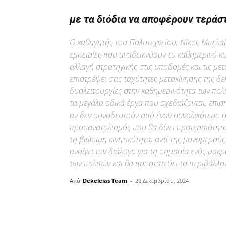
με τα διόδια να αποφέρουν τεράσ
Ο καθηγητής του Πολυτεχνείου, Νίκος Μπελα
εμπειρίες που αναδεικνύουν το καθημερινό κυ
αλλαγή στρατηγικής στις υποδομές και τις μετ
επιστρέψει στις ταχύτητες μετακίνησης της δ
δυσλειτουργίες στην καθημερινότητα των πολ
τα μεγάλα οδικά έργα που σχεδιάζονται, επισ
αν δεν συνοδευτούν από έναν συνολικότερο σ
προσανατολισμός που θα δίνει προτεραιότητα
τη βιώσιμη κινητικότητα, αντί της μονομερο
ανοίγει τον διάλογο για τη σημασία ενός μα
των πολιτών και θα προστατεύει το περιβάλλο
Από
Dekeleias Team
-
20 Δεκεμβρίου, 2024