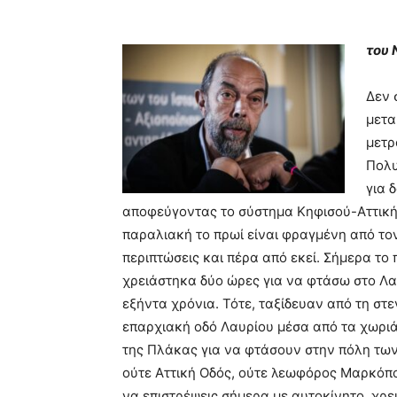
του 
Δεν 
μετα
μετρ
Πολυ
για 
αποφεύγοντας το σύστημα Κηφισού-Αττικής
παραλιακή το πρωί είναι φραγμένη από τον 
περιπτώσεις και πέρα από εκεί. Σήμερα το
χρειάστηκα δύο ώρες για να φτάσω στο Λαύ
εξήντα χρόνια. Τότε, ταξίδευαν από τη σ
επαρχιακή οδό Λαυρίου μέσα από τα χωριά
της Πλάκας για να φτάσουν στην πόλη τω
ούτε Αττική Οδός, ούτε λεωφόρος Μαρκόπο
να επιστρέψεις σήμερα με αυτοκίνητο, χρε