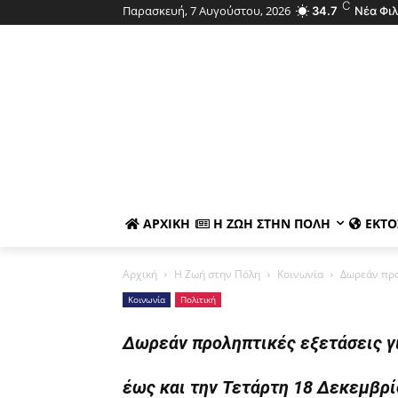
C
Παρασκευή, 7 Αυγούστου, 2026
34.7
Νέα Φι
ΑΡΧΙΚΉ
Η ΖΩΉ ΣΤΗΝ ΠΌΛΗ
ΕΚΤΌ
Αρχική
Η Ζωή στην Πόλη
Κοινωνία
Δωρεάν προλ
Κοινωνία
Πολιτική
Δωρεάν προληπτικές εξετάσεις γ
έως και την Τετάρτη 18 Δεκεμβρί