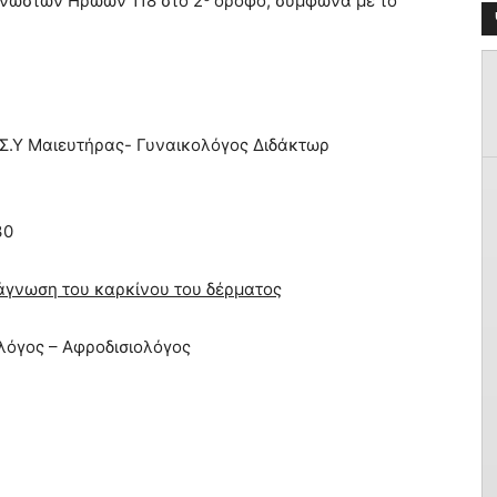
Αγνώστων Ηρώων 118 στο 2
όροφο, σύμφωνα με το
Σ.Υ Μαιευτήρας- Γυναικολόγος Διδάκτωρ
30
ιάγνωση του καρκίνου του δέρματος
λόγος – Αφροδισιολόγος