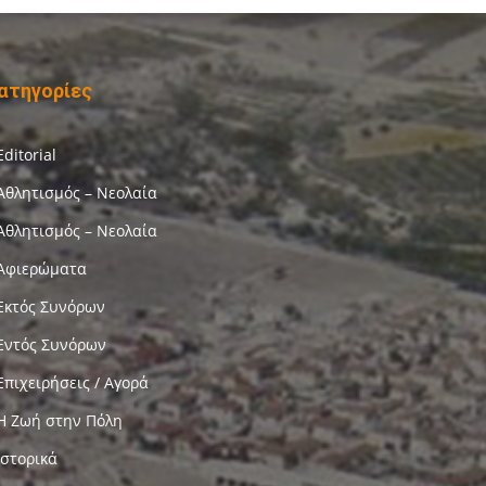
ατηγορίες
Editorial
Αθλητισμός – Νεολαία
Αθλητισμός – Νεολαία
Αφιερώματα
Εκτός Συνόρων
Εντός Συνόρων
Επιχειρήσεις / Αγορά
Η Ζωή στην Πόλη
Ιστορικά