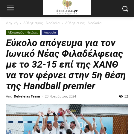
Αρχική
Αθλητισμός - Νεολαία
Αθλητισμός - Νεολαία
Αθλητισμός - Νεολαία
Κοινωνία
Εύκολο απόγευμα για τον
Ιωνικό Νέας Φιλαδέλφειας
με το 32-15 επί της ΧΑΝΘ
να τον φέρνει στην 5η θέση
της Handball premier
Από
Dekeleias Team
-
23 Νοεμβρίου, 2024
32