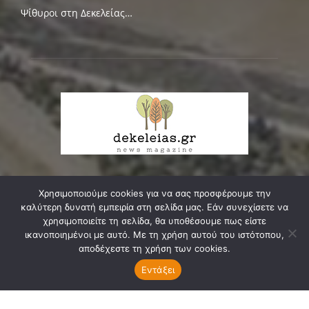
Ψίθυροι στη Δεκελείας…
Χρησιμοποιούμε cookies για να σας προσφέρουμε την
ΣΧΕΤΙΚΑ ΜΕ ΕΜΑΣ
καλύτερη δυνατή εμπειρία στη σελίδα μας. Εάν συνεχίσετε να
χρησιμοποιείτε τη σελίδα, θα υποθέσουμε πως είστε
Δεκελείας, ο δικός μας δρόμος, κεντρική αρτηρία της
ικανοποιημένοι με αυτό. Με τη χρήση αυτού του ιστότοπου,
κοινωνικής, οικιστικής και πολιτιστικής μας ενότητας,
αποδέχεστε τη χρήση των cookies.
ζευγαρώνει τις δυο πάλαι ποτέ κοινότητες της Νέας
Εντάξει
Φιλαδέλφειας και...
Διαβάστε Περισσότερα ...
Επικοινωνία:
info@dekeleias.gr