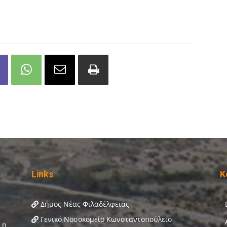
Links
Κ
Δήμος Νέας Φιλαδέλφειας
Γενικό Νοσοκομείο Κωνσταντοπούλειο