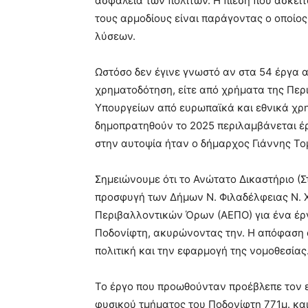
ασφάλεια των πολιτών. Η πίεση που ασκεί
τους αρμοδίους είναι παράγοντας ο οποίο
λύσεων.
Ωστόσο δεν έγινε γνωστό αν στα
54 έργα 
χρηματοδότηση, είτε από χρήματα της Περ
Υπουργείων από ευρωπαϊκά και εθνικά χρη
δημοπρατηθούν το 2025 περιλαμβάνεται έ
στην αυτοψία ήταν ο δήμαρχος Γιάννης Τ
Σημειώνουμε ότι το Ανώτατο Δικαστήριο (Σ
προσφυγή των Δήμων Ν. Φιλαδέλφειας Ν. 
Περιβαλλοντικών Όρων (ΑΕΠΟ) για ένα έρ
Ποδονίφτη, ακυρώνοντας την. Η απόφαση α
πολιτική και την εφαρμογή της νομοθεσίας
Το έργο που προωθούνταν προέβλεπε τον ε
φυσικού τμήματος του Ποδονίφτη 771μ. και