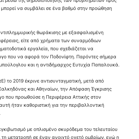
ται μέσω της δημοσιοποίησης των προβλημάτων προς
ς μπορεί να συμβάλει σε ένα βαθμό στην προώθηση
αντιπλημμυρικής θωράκισης με εξασφαλισμένη
ιφέρειας, είτε από χρήματα των συναρμόδιων
ματοδοτικά εργαλεία, που σχεδιάζεται να
ργο που να αφορά τον Ποδονίφτη. Παρόντες σήμερα
ομπούλογλου και η αντιδήμαρχος Ευτυχία Παπαλουκά.
τΕ) το 2019 έκρινε αντισυνταγματική, μετά από
Χαλκηδόνας και Αθηναίων, την Απόφαση Έγκρισης
γο που προωθούσε η Περιφέρεια Αττικής στον
υτή ήταν καθοριστική για την περιβαλλοντική
.
γκιβωτισμό με οπλισμένο σκυρόδεμα του τελευταίου
 τη μετατροπή σε έναν ανοιχτό οχετό ομβρίων, ενώ η