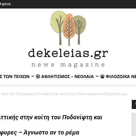
λφεια
Σ ΤΩΝ ΤΕΙΧΏΝ
ΑΘΛΗΤΙΣΜΌΣ – ΝΕΟΛΑΊΑ
ΦΙΛΟΖΩΙΚΆ Ν
από την Περιφέρεια Αττικής στην κοίτη του Ποδονίφτη και εξαγγελίες για...
ττικής στην κοίτη του Ποδονίφτη και
έφυρες – Άγνωστο αν το ρέμα