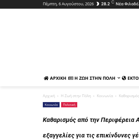
C
Πέμπτη, 6 Αυγούστου, 2026
28.2
Νέα Φιλαδέ
ΑΡΧΙΚΉ
Η ΖΩΉ ΣΤΗΝ ΠΌΛΗ
ΕΚΤΌ
Αρχική
Η Ζωή στην Πόλη
Κοινωνία
Καθαρισμός 
Κοινωνία
Πολιτική
Καθαρισμός από την Περιφέρεια Α
εξαγγελίες για τις επικίνδυνες γ