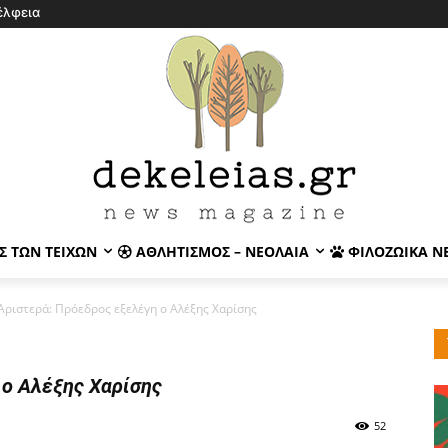
έλφεια
Σ ΤΩΝ ΤΕΙΧΏΝ
ΑΘΛΗΤΙΣΜΌΣ – ΝΕΟΛΑΊΑ
ΦΙΛΟΖΩΙΚΆ Ν
Αριστερά: Πρόεδρος εξελέγη ο Αλέξης Χαρίσης
 ο Αλέξης Χαρίσης
52