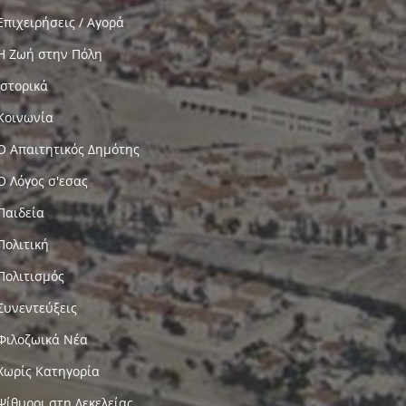
Επιχειρήσεις / Αγορά
Η Ζωή στην Πόλη
Ιστορικά
Κοινωνία
Ο Απαιτητικός Δημότης
Ο Λόγος σ'εσας
Παιδεία
Πολιτική
Πολιτισμός
Συνεντεύξεις
Φιλοζωικά Νέα
Χωρίς Κατηγορία
Ψίθυροι στη Δεκελείας…