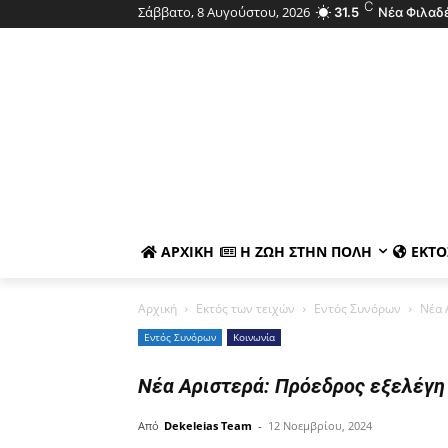
C
Σάββατο, 8 Αυγούστου, 2026
31.5
Νέα Φιλαδ
ΑΡΧΙΚΉ
Η ΖΩΉ ΣΤΗΝ ΠΌΛΗ
ΕΚΤΌ
Αρχική
Εκτός των τειχών
Εντός Συνόρων
Νέα 
Εντός Συνόρων
Κοινωνία
Νέα Αριστερά: Πρόεδρος εξελέγη
Από
Dekeleias Team
-
12 Νοεμβρίου, 2024