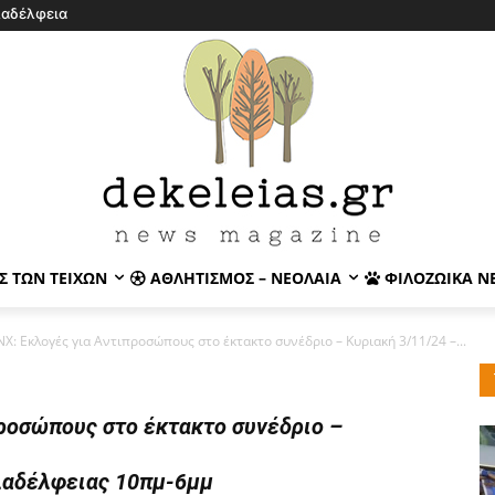
λαδέλφεια
Σ ΤΩΝ ΤΕΙΧΏΝ
ΑΘΛΗΤΙΣΜΌΣ – ΝΕΟΛΑΊΑ
ΦΙΛΟΖΩΙΚΆ Ν
Χ: Εκλογές για Αντιπροσώπους στο έκτακτο συνέδριο – Κυριακή 3/11/24 –...
ροσώπους στο έκτακτο συνέδριο –
λαδέλφειας 10πμ-6μμ