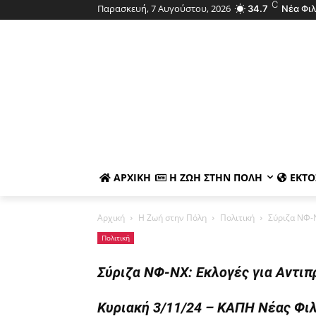
C
Παρασκευή, 7 Αυγούστου, 2026
34.7
Νέα Φι
ΑΡΧΙΚΉ
Η ΖΩΉ ΣΤΗΝ ΠΌΛΗ
ΕΚΤΌ
Αρχική
Η Ζωή στην Πόλη
Πολιτική
Σύριζα ΝΦ-Ν
Πολιτική
Σύριζα ΝΦ-ΝΧ: Εκλογές για Αντιπ
Κυριακή 3/11/24 – ΚΑΠΗ Νέας Φι