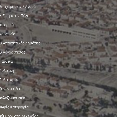
Επιχειρήσεις / Αγορά
Η Ζωή στην Πόλη
Ιστορικά
Κοινωνία
Ο Απαιτητικός Δημότης
Ο Λόγος σ'εσας
Παιδεία
Πολιτική
Πολιτισμός
Συνεντεύξεις
Φιλοζωικά Νέα
Χωρίς Κατηγορία
Ψίθυροι στη Δεκελείας…