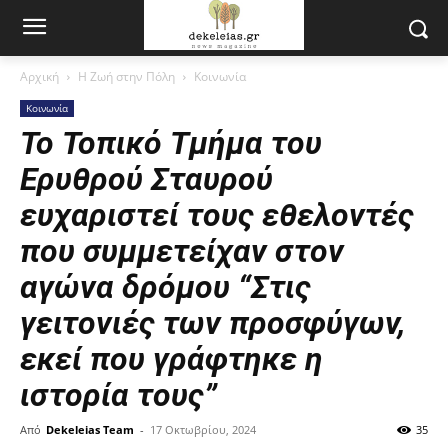
Αρχική
Η Ζωή στην Πόλη
Κοινωνία
Κοινωνία
Το Τοπικό Τμήμα του
Ερυθρού Σταυρού
ευχαριστεί τους εθελοντές
που συμμετείχαν στον
αγώνα δρόμου “Στις
γειτονιές των προσφύγων,
εκεί που γράφτηκε η
ιστορία τους”
Από
Dekeleias Team
-
17 Οκτωβρίου, 2024
35