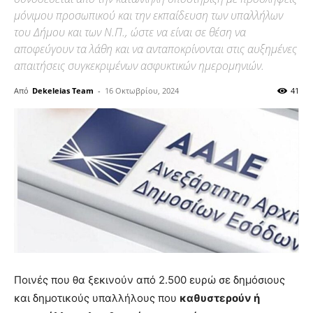
μόνιμου προσωπικού και την εκπαίδευση των υπαλλήλων
του Δήμου και των Ν.Π., ώστε να είναι σε θέση να
αποφεύγουν τα λάθη και να ανταποκρίνονται στις αυξημένες
απαιτήσεις συγκεκριμένων ασφυκτικών ημερομηνιών.
Από
Dekeleias Team
-
16 Οκτωβρίου, 2024
41
Ποινές που θα ξεκινούν από 2.500 ευρώ σε δημόσιους
και δημοτικούς υπαλλήλους που
καθυστερούν ή