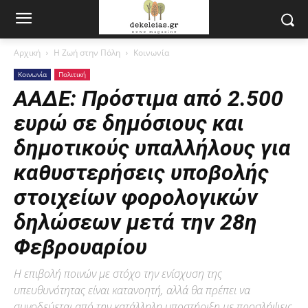
Αρχική
Η Ζωή στην Πόλη
Κοινωνία
Κοινωνία
Πολιτική
ΑΑΔΕ: Πρόστιμα από 2.500
ευρώ σε δημόσιους και
δημοτικούς υπαλλήλους για
καθυστερήσεις υποβολής
στοιχείων φορολογικών
δηλώσεων μετά την 28η
Φεβρουαρίου
Η επιβολή ποινών με στόχο την ενίσχυση της
υπευθυνότητας είναι κατανοητή, αλλά θα πρέπει να
συνοδεύεται από την κατάλληλη υποστήριξη με προσλήψεις