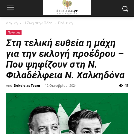
Αρχική
Η Ζωή στην Πόλη
Πολιτική
Πολιτική
Στη τελική ευθεία η μάχη
για την εκλογή προέδρου –
Που ψηφίζουν στη Ν.
Φιλαδέλφεια Ν. Χαλκηδόνα
Από
Dekeleias Team
-
12 Οκτωβρίου, 2024
45