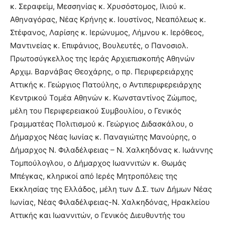
κ. Σεραφείμ, Μεσσηνίας κ. Χρυσόστομος, Ιλιού κ.
Αθηναγόρας, Νέας Κρήνης κ. Ιουστίνος, Νεαπόλεως κ.
Στέφανος, Λαρίσης κ. Ιερώνυμος, Λήμνου κ. Ιερόθεος,
Μαντινείας κ. Επιφάνιος, Βουλευτές, ο Πανοσιολ.
Πρωτοσύγκελλος της Ιεράς Αρχιεπισκοπής Αθηνών
Αρχιμ. Βαρνάβας Θεοχάρης, ο πρ. Περιφερειάρχης
Αττικής κ. Γεώργιος Πατούλης, ο Αντιπεριφερειάρχης
Κεντρικού Τομέα Αθηνών κ. Κωνσταντίνος Ζώμπος,
μέλη του Περιφερειακού Συμβουλίου, ο Γενικός
Γραμματέας Πολιτισμού κ. Γεώργιος Διδασκάλου, ο
Δήμαρχος Νέας Ιωνίας κ. Παναγιώτης Μανούρης, ο
Δήμαρχος Ν. Φιλαδέλφειας – Ν. Χαλκηδόνας κ. Ιωάννης
Τομπούλογλου, ο Δήμαρχος Ιωαννιτών κ. Θωμάς
Μπέγκας, κληρικοί από Ιερές Μητροπόλεις της
Εκκλησίας της Ελλάδος, μέλη των Δ.Σ. των Δήμων Νέας
Ιωνίας, Νέας Φιλαδέλφειας-Ν. Χαλκηδόνας, Ηρακλείου
Αττικής και Ιωαννιτών, ο Γενικός Διευθυντής του