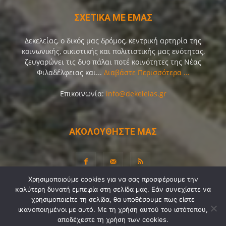
ΣΧΕΤΙΚΑ ΜΕ ΕΜΑΣ
Δεκελείας, ο δικός μας δρόμος, κεντρική αρτηρία της
κοινωνικής, οικιστικής και πολιτιστικής μας ενότητας,
ζευγαρώνει τις δυο πάλαι ποτέ κοινότητες της Νέας
Φιλαδέλφειας και...
Διαβάστε Περισσότερα ...
Επικοινωνία:
info@dekeleias.gr
ΑΚΟΛΟΥΘΗΣΤΕ ΜΑΣ
Χρησιμοποιούμε cookies για να σας προσφέρουμε την
καλύτερη δυνατή εμπειρία στη σελίδα μας. Εάν συνεχίσετε να
Διαύγεια
Λίγα Λόγια για Εμάς
Επικοινωνία
χρησιμοποιείτε τη σελίδα, θα υποθέσουμε πως είστε
ικανοποιημένοι με αυτό. Με τη χρήση αυτού του ιστότοπου,
Όροι Χρήσης
Προσωπικά Δεδομένα
Sitemap
αποδέχεστε τη χρήση των cookies.
Ψηφοφορίες