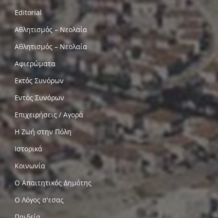
Editorial
Αθλητισμός – Νεολαία
Αθλητισμός – Νεολαία
Αφιερώματα
Εκτός Συνόρων
Εντός Συνόρων
Επιχειρήσεις / Αγορά
Η Ζωή στην Πόλη
Ιστορικά
Κοινωνία
Ο Απαιτητικός Δημότης
Ο Λόγος σ'εσας
Παιδεία