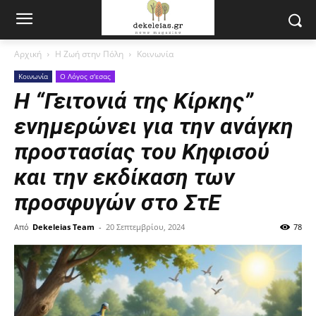
Αρχική
Η Ζωή στην Πόλη
Κοινωνία
Κοινωνία
Ο Λόγος σ'εσας
Η “Γειτονιά της Κίρκης”
ενημερώνει για την ανάγκη
προστασίας του Κηφισού
και την εκδίκαση των
προσφυγών στο ΣτΕ
Από
Dekeleias Team
-
20 Σεπτεμβρίου, 2024
78