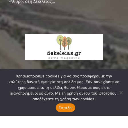
Ψίθυροι στη Δεκελείας…
Χρησιμοποιούμε cookies για να σας προσφέρουμε την
ΣΧΕΤΙΚΑ ΜΕ ΕΜΑΣ
καλύτερη δυνατή εμπειρία στη σελίδα μας. Εάν συνεχίσετε να
χρησιμοποιείτε τη σελίδα, θα υποθέσουμε πως είστε
Δεκελείας, ο δικός μας δρόμος, κεντρική αρτηρία της
ικανοποιημένοι με αυτό. Με τη χρήση αυτού του ιστότοπου,
κοινωνικής, οικιστικής και πολιτιστικής μας ενότητας,
αποδέχεστε τη χρήση των cookies.
ζευγαρώνει τις δυο πάλαι ποτέ κοινότητες της Νέας
Εντάξει
Φιλαδέλφειας και...
Διαβάστε Περισσότερα ...
Επικοινωνία:
info@dekeleias.gr