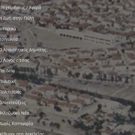
Επιχειρήσεις / Αγορά
Η Ζωή στην Πόλη
Ιστορικά
Κοινωνία
Ο Απαιτητικός Δημότης
Ο Λόγος σ'εσας
Παιδεία
Πολιτική
Πολιτισμός
Συνεντεύξεις
Φιλοζωικά Νέα
Χωρίς Κατηγορία
Ψίθυροι στη Δεκελείας…