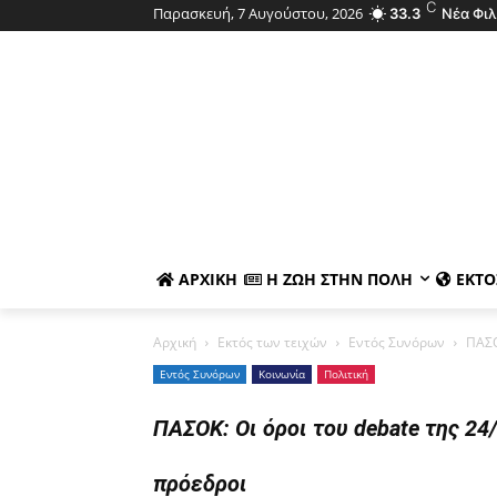
C
Παρασκευή, 7 Αυγούστου, 2026
33.3
Νέα Φι
ΑΡΧΙΚΉ
Η ΖΩΉ ΣΤΗΝ ΠΌΛΗ
ΕΚΤΌ
Αρχική
Εκτός των τειχών
Εντός Συνόρων
ΠΑΣΟ
Εντός Συνόρων
Κοινωνία
Πολιτική
ΠΑΣΟΚ: Οι όροι του debate της 2
πρόεδροι