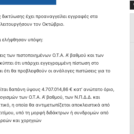
 δικτύωσης έχει προαναγγείλει εγγραφές στα
 λειτουργήσουν τον Οκτώβριο.
τι ελήφθησαν υπόψη:
ις των πιστοποιημένων Ο.Τ.Α. Α’ βαθμού και των
οκύπτει ότι υπάρχει εγγεγραμμένη πίστωση στο
ι ότι θα προβλεφθούν οι ανάλογες πιστώσεις για το
ται δαπάνη ύψους 4.707.014,86 € κατ’ ανώτατο όριο,
γισμών των Ο.Τ.Α. Α’ βαθμού, των Ν.Π.Δ.Δ. και
κτικό, η οποία θα αντιμετωπίζεται αποκλειστικά από
ιτίμου, υπό τη μορφή διδάκτρων ή συνδρομών από
ωρεών και χορηγιών