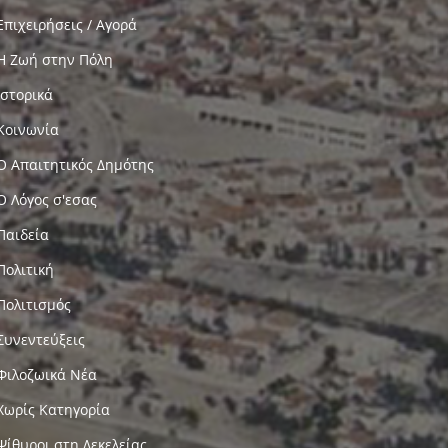
Επιχειρήσεις / Αγορά
Η Ζωή στην Πόλη
Ιστορικά
Κοινωνία
Ο Απαιτητικός Δημότης
Ο Λόγος σ'εσας
Παιδεία
Πολιτική
Πολιτισμός
Συνεντεύξεις
Φιλοζωικά Νέα
Χωρίς Κατηγορία
Ψίθυροι στη Δεκελείας…