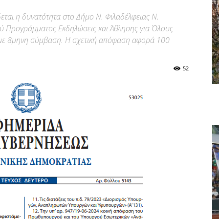
εται η δυνατότητα στο Δήμο Ν. Φιλαδέλφειας Ν.
ύ Προγράμματος Εκδηλώσεις και Άθλησης για Όλους
 με 8μηνη σύμβαση. Η σχετική απόφαση αφορά 100
52