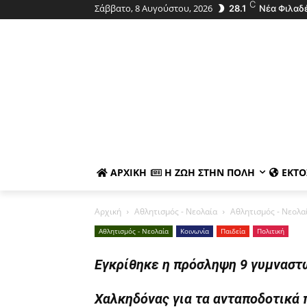
C
Σάββατο, 8 Αυγούστου, 2026
28.1
Νέα Φιλαδ
ΑΡΧΙΚΉ
Η ΖΩΉ ΣΤΗΝ ΠΌΛΗ
ΕΚΤΌ
Αρχική
Αθλητισμός - Νεολαία
Αθλητισμός - Νεολα
Αθλητισμός - Νεολαία
Κοινωνία
Παιδεία
Πολιτική
Εγκρίθηκε η πρόσληψη 9 γυμναστ
Χαλκηδόνας για τα ανταποδοτικά 