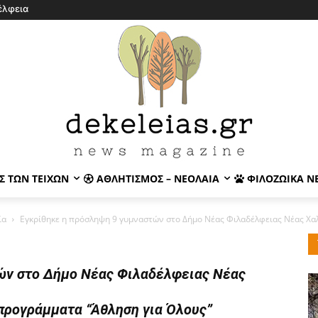
έλφεια
Σ ΤΩΝ ΤΕΙΧΏΝ
ΑΘΛΗΤΙΣΜΌΣ – ΝΕΟΛΑΊΑ
ΦΙΛΟΖΩΙΚΆ Ν
ία
Εγκρίθηκε η πρόσληψη 9 γυμναστών στο Δήμο Νέας Φιλαδέλφειας Νέας Χαλκ
ών στο Δήμο Νέας Φιλαδέλφειας Νέας
προγράμματα “Άθληση για Όλους”