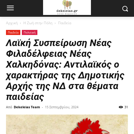
Αρχική
Η Ζωή στην Πόλη
Παιδεία
Παιδεία
Πολιτική
Λαϊκή Συσπείρωση Νέας
Φιλαδέλφειας Νέας
Χαλκηδόνας: Αντιλαϊκός ο
χαρακτήρας της Δημοτικής
Αρχής της ΝΔ στα θέματα
παιδείας
Από
Dekeleias Team
-
15 Σεπτεμβρίου, 2024
31