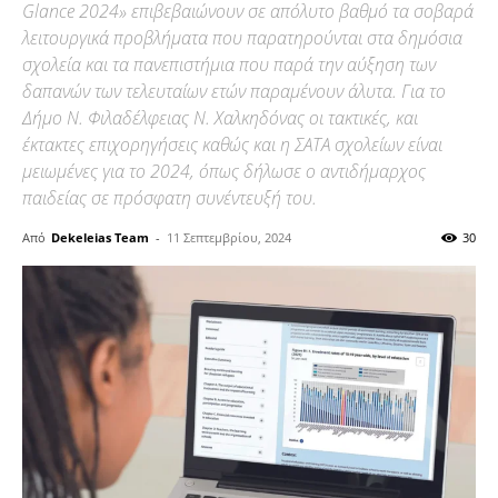
Glance 2024» επιβεβαιώνουν σε απόλυτο βαθμό τα σοβαρά
λειτουργικά προβλήματα που παρατηρούνται στα δημόσια
σχολεία και τα πανεπιστήμια που παρά την αύξηση των
δαπανών των τελευταίων ετών παραμένουν άλυτα. Για το
Δήμο Ν. Φιλαδέλφειας Ν. Χαλκηδόνας οι τακτικές, και
έκτακτες επιχορηγήσεις καθώς και η ΣΑΤΑ σχολείων είναι
μειωμένες για το 2024, όπως δήλωσε ο αντιδήμαρχος
παιδείας σε πρόσφατη συνέντευξή του.
Από
Dekeleias Team
-
11 Σεπτεμβρίου, 2024
30