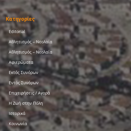
Κατηγορίες
Editorial
Αθλητισμός – Νεολαία
Αθλητισμός – Νεολαία
Αφιερώματα
Εκτός Συνόρων
Εντός Συνόρων
Επιχειρήσεις / Αγορά
Η Ζωή στην Πόλη
Ιστορικά
Κοινωνία