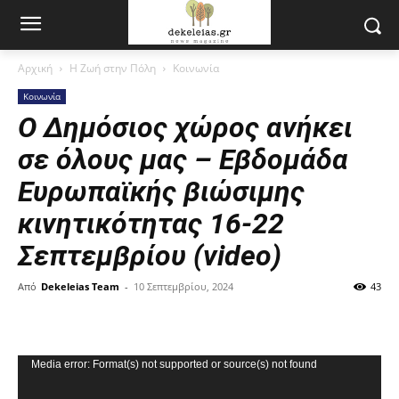
Αρχική
Η Ζωή στην Πόλη
Κοινωνία
Κοινωνία
Ο Δημόσιος χώρος ανήκει
σε όλους μας – Εβδομάδα
Ευρωπαϊκής βιώσιμης
κινητικότητας 16-22
Σεπτεμβρίου (video)
Από
Dekeleias Team
-
10 Σεπτεμβρίου, 2024
43
Πρόγραμμα
Media error: Format(s) not supported or source(s) not found
Αναπαραγωγής