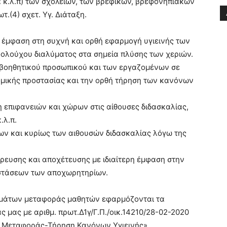
 κ.λ.π) των σχολείων, των βρεφικών, βρεφονηπιακών
.(4) σχετ. Υγ. Διάταξη.
ε έμφαση στη συχνή και ορθή εφαρμογή υγιεινής των
ολούχου διαλύματος στα σημεία πλύσης των χεριών.
υ βοηθητικού προσωπικού και των εργαζομένων σε
ομικής προστασίας και την ορθή τήρηση των κανόνων
 επιφανειών και χώρων στις αίθουσες διδασκαλίας,
.λ.π.
ων και κυρίως των αιθουσών διδασκαλίας λόγω της
ρευσης και αποχέτευσης με ιδιαίτερη έμφαση στην
στάσεων των αποχωρητηρίων.
ημάτων μεταφοράς μαθητών εφαρμόζονται τα
 μας με αριθμ. πρωτ.Δ1γ/Γ.Π./οικ.14210/28-02-2020
 Μεταφοράς-Τήρηση Κανόνων Υγιεινής».