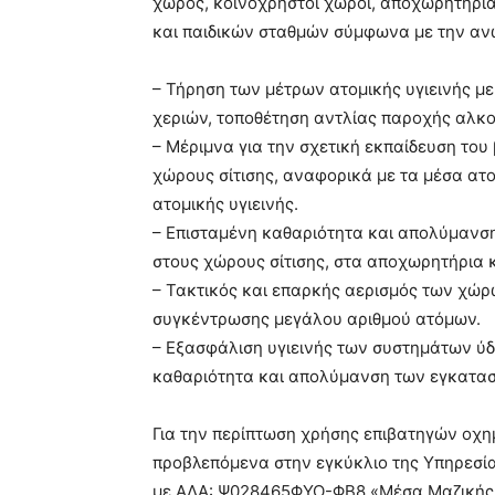
χώρος, κοινόχρηστοι χώροι, αποχωρητήρια
και παιδικών σταθμών σύμφωνα με την ανωτ
– Τήρηση των μέτρων ατομικής υγιεινής μ
χεριών, τοποθέτηση αντλίας παροχής αλκο
– Μέριμνα για την σχετική εκπαίδευση το
χώρους σίτισης, αναφορικά με τα μέσα ατ
ατομικής υγιεινής.
– Επισταμένη καθαριότητα και απολύμανση
στους χώρους σίτισης, στα αποχωρητήρια κ
– Τακτικός και επαρκής αερισμός των χώρ
συγκέντρωσης μεγάλου αριθμού ατόμων.
– Εξασφάλιση υγιεινής των συστημάτων ύδ
καθαριότητα και απολύμανση των εγκατα
Για την περίπτωση χρήσης επιβατηγών οχ
προβλεπόμενα στην εγκύκλιο της Υπηρεσίας
με ΑΔΑ: Ψ028465ΦΥΟ-ΦΒ8 «Μέσα Μαζικής