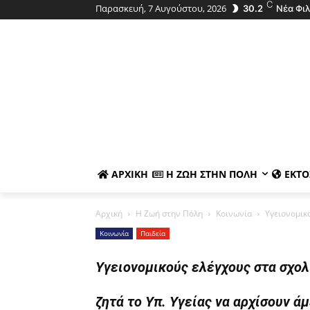
C
Παρασκευή, 7 Αυγούστου, 2026
30.2
Νέα Φι
ΑΡΧΙΚΉ
Η ΖΩΉ ΣΤΗΝ ΠΌΛΗ
ΕΚΤΌ
Αρχική
Η Ζωή στην Πόλη
Κοινωνία
Υγειονομικο
Κοινωνία
Παιδεία
Υγειονομικούς ελέγχους στα σχολ
ζητά το Υπ. Υγείας να αρχίσουν άμ