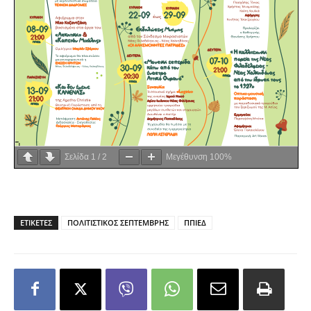
Σελίδα
1
/
2
Μεγέθυνση
100%
ΕΤΙΚΕΤΕΣ
ΠΟΛΙΤΙΣΤΙΚΟΣ ΣΕΠΤΕΜΒΡΗΣ
ΠΠΙΕΔ