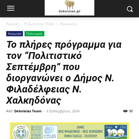
Αρχική
Η Ζωή στην Πόλη
Κοινωνία
Κοινωνία
Πολιτισμός
Το πλήρες πρόγραμμα για
τον “Πολιτιστικό
Σεπτέμβρη” που
διοργανώνει ο Δήμος Ν.
Φιλαδέλφειας Ν.
Χαλκηδόνας
Από
Dekeleias Team
-
6 Σεπτεμβρίου, 2024
90