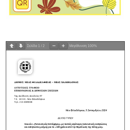
Σελίδα
1
/
2
Μεγέθυνση
100%