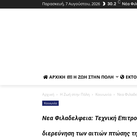
C
Παρασκευή, 7 Αυγούστου, 2026
30.2
Νέα Φι
ΑΡΧΙΚΉ
Η ΖΩΉ ΣΤΗΝ ΠΌΛΗ
ΕΚΤΌ
Αρχική
Η Ζωή στην Πόλη
Κοινωνία
Νεα Φιλαδε
Κοινωνία
Νεα Φιλαδελφεια: Τεχνική Επιτρο
διερεύνηση των αιτιών πτώσης τ