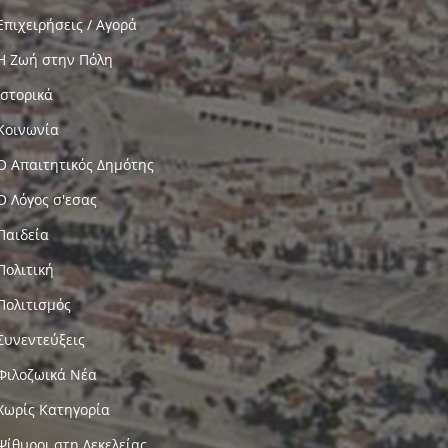
Επιχειρήσεις / Αγορά
Η Ζωή στην Πόλη
Ιστορικά
Κοινωνία
Ο Απαιτητικός Δημότης
Ο Λόγος σ'εσας
Παιδεία
Πολιτική
Πολιτισμός
Συνεντεύξεις
Φιλοζωικά Νέα
Χωρίς Κατηγορία
Ψίθυροι στη Δεκελείας…