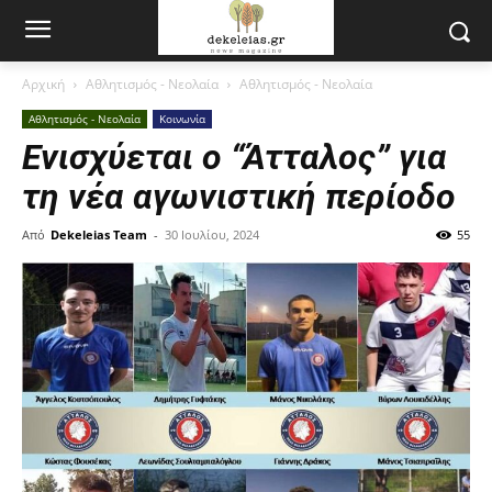
Αρχική
Αθλητισμός - Νεολαία
Αθλητισμός - Νεολαία
Αθλητισμός - Νεολαία
Κοινωνία
Ενισχύεται ο “Άτταλος” για
τη νέα αγωνιστική περίοδο
Από
Dekeleias Team
-
30 Ιουλίου, 2024
55