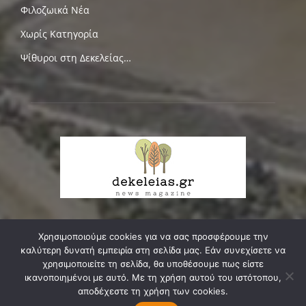
Φιλοζωικά Νέα
Χωρίς Κατηγορία
Ψίθυροι στη Δεκελείας…
Χρησιμοποιούμε cookies για να σας προσφέρουμε την
ΣΧΕΤΙΚΑ ΜΕ ΕΜΑΣ
καλύτερη δυνατή εμπειρία στη σελίδα μας. Εάν συνεχίσετε να
χρησιμοποιείτε τη σελίδα, θα υποθέσουμε πως είστε
Δεκελείας, ο δικός μας δρόμος, κεντρική αρτηρία της
ικανοποιημένοι με αυτό. Με τη χρήση αυτού του ιστότοπου,
κοινωνικής, οικιστικής και πολιτιστικής μας ενότητας,
αποδέχεστε τη χρήση των cookies.
ζευγαρώνει τις δυο πάλαι ποτέ κοινότητες της Νέας