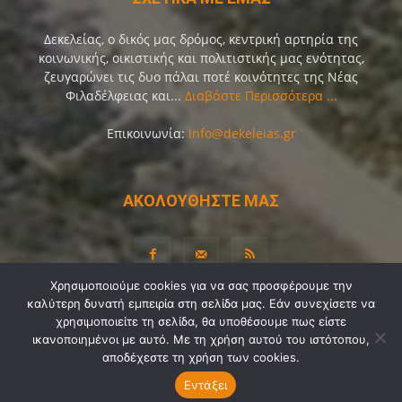
Δεκελείας, ο δικός μας δρόμος, κεντρική αρτηρία της
κοινωνικής, οικιστικής και πολιτιστικής μας ενότητας,
ζευγαρώνει τις δυο πάλαι ποτέ κοινότητες της Νέας
Φιλαδέλφειας και...
Διαβάστε Περισσότερα ...
Επικοινωνία:
info@dekeleias.gr
ΑΚΟΛΟΥΘΗΣΤΕ ΜΑΣ
Χρησιμοποιούμε cookies για να σας προσφέρουμε την
καλύτερη δυνατή εμπειρία στη σελίδα μας. Εάν συνεχίσετε να
Διαύγεια
Λίγα Λόγια για Εμάς
Επικοινωνία
χρησιμοποιείτε τη σελίδα, θα υποθέσουμε πως είστε
Όροι Χρήσης
Προσωπικά Δεδομένα
Sitemap
ικανοποιημένοι με αυτό. Με τη χρήση αυτού του ιστότοπου,
αποδέχεστε τη χρήση των cookies.
Ψηφοφορίες
Εντάξει
© Copyright 2021-2026 by
Dekeleias.gr
©