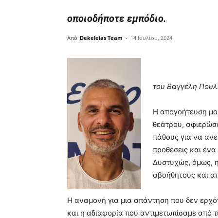
οποιοδήποτε εμπόδιο.
Από
Dekeleias Team
-
14 Ιουλίου, 2024
του Βαγγέλη Πουλ
Η απογοήτευση μου
θεάτρου, αφιερώσα
πάθους για να ανε
προθέσεις και ένα
Δυστυχώς, όμως, 
αβοήθητους και α
Η αναμονή για μια απάντηση που δεν ερχότ
και η αδιαφορία που αντιμετωπίσαμε από τι