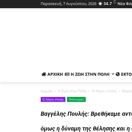
C
Παρασκευή, 7 Αυγούστου, 2026
34.7
Νέα Φι
ΑΡΧΙΚΉ
Η ΖΩΉ ΣΤΗΝ ΠΌΛΗ
ΕΚΤΌ
Αρχική
Η Ζωή στην Πόλη
Ο Λόγος σ'εσας
Βαγγέ
Ο Λόγος σ'εσας
Πολιτισμός
Βαγγέλης Πουλής: Βρεθήκαμε αντι
όμως η δύναμη της θέλησης και η