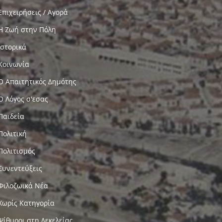
Επιχειρήσεις / Αγορά
Η Ζωή στην Πόλη
Ιστορικά
Κοινωνία
Ο Απαιτητικός Δημότης
Ο Λόγος σ'εσας
Παιδεία
Πολιτική
Πολιτισμός
Συνεντεύξεις
Φιλοζωικά Νέα
Χωρίς Κατηγορία
Ψίθυροι στη Δεκελείας…