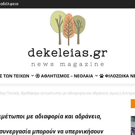
λαδέλφεια
Σ ΤΩΝ ΤΕΙΧΏΝ
ΑΘΛΗΤΙΣΜΌΣ – ΝΕΟΛΑΊΑ
ΦΙΛΟΖΩΙΚΆ Ν
λης Πουλής: Βρεθήκαμε αντιμέτωποι με αδιαφορία και αδράνεια, όμως η δύναμη 
μέτωποι με αδιαφορία και αδράνεια,
 συνεργασία μπορούν να υπερνικήσουν