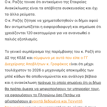
Ο κ. Ραζής τονισε ότι αντικείμενο της Εταιρείας
Ανακύκλωσης είναι τα απόβλητα συσκευασίας και όχι
τα άλλα ρεύματα.
Ο κ. Ραζής ζήτησε να χρηματοδοτηθούν οι δήμοι αφού
δεν αντιμετωπίζεται η εισφοροδιαφυγή και σημείωσε ότι
χρειάζονται 120 εκατομμύρια για να ανανεωθεί ο
παλιός εξοπλισμός.
Το γενικό συμπέρασμα της παρέμβασης του κ. Ραζή στο
ΔΣ της ΚΕΔΕ και
σύμφωνα με αυτά που είπε ο ΓΓ
Διαχείρισης Αποβλήτων κ. Γραφάκος ε
ίναι ότι μέχρι
τουλάχιστον το 2026 ο μηχανισμός αποκομιδής των
μπλέ κάδων θα αποδυναμώνεται και ανάλογα βέβαια
και η ανακύκλωση
πράγμα το οποίο σημαίνει ότι οι δήμο
θα πρέπει άμεσα να ψηφιοποιήσουν τις υπηρεσίες τους,
να εφαρμόσουν το Πληρώνω όσο Πετάω να
αξιοποιήσουν α
νοιχτά δεδομένα και Τεχνητή