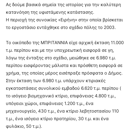
Ας δούμε βασικά σημεία της ιστορίας για την καλύτερη
κατανόηση της υφιστάμενης κατάστασης.
Η περιοχή της συνοικίας «Ειρήνη» στην οποία βρίσκεται
το εργοστάσιο εντάχθηκε στο σχέδιο πόλης το 2003.
Το οικόπεδο της ΜΠΡΙΤΑΝΝΙΑ είχε αρχική έκταση 11.000
τ.μ. περίπου και με την υποχρεωτική εισφορά σε γη,
λόγω της ένταξης στο σχέδιο, μειώθηκε σε 6.980 τ.μ.
περίπου εισφέροντας μάλιστα και πρόσθετη εισφορά σε
χρήμα, της οποίας μέρος εισέπραξε πρόσφατα ο Δήμος.
Στην έκταση των 6.980 τ.μ. υπάρχουν κτιριακές
εγκαταστάσεις συνολικού εμβαδού 6.620 τ.μ. περίπου (
το ισόγειο βιομηχανικό κτίριο, επιφάνειας 4.800 τ.μ.,
υπόγειοι χώροι, επιφάνειας 1.200 τ.μ., ένα
μηχανουργείο, 430 τ.μ., ένα κτίριο λεβητοστασίου 110
τ.μ., ένα ισόγειο κτίριο πρατηρίου, 30 τ.μ. και ένα
φυλάκιο, 50 τ.μ.).