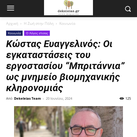
Αρχική
Η Ζωή στην Πόλη
Κοινωνία
Κοινωνία
Ο Λόγος σ'εσας
Κώστας Ευαγγελινός: Οι
εγκαταστάσεις του
εργοστασίου “Μπριτάννια”
ως μνημείο βιομηχανικής
κληρονομιάς
Από
Dekeleias Team
-
20 Ιουνίου, 2024
125