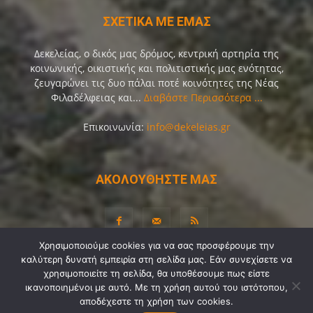
ΣΧΕΤΙΚΑ ΜΕ ΕΜΑΣ
Δεκελείας, ο δικός μας δρόμος, κεντρική αρτηρία της
κοινωνικής, οικιστικής και πολιτιστικής μας ενότητας,
ζευγαρώνει τις δυο πάλαι ποτέ κοινότητες της Νέας
Φιλαδέλφειας και...
Διαβάστε Περισσότερα ...
Επικοινωνία:
info@dekeleias.gr
ΑΚΟΛΟΥΘΗΣΤΕ ΜΑΣ
Χρησιμοποιούμε cookies για να σας προσφέρουμε την
καλύτερη δυνατή εμπειρία στη σελίδα μας. Εάν συνεχίσετε να
Διαύγεια
Λίγα Λόγια για Εμάς
Επικοινωνία
χρησιμοποιείτε τη σελίδα, θα υποθέσουμε πως είστε
ικανοποιημένοι με αυτό. Με τη χρήση αυτού του ιστότοπου,
Όροι Χρήσης
Προσωπικά Δεδομένα
Sitemap
αποδέχεστε τη χρήση των cookies.
Ψηφοφορίες