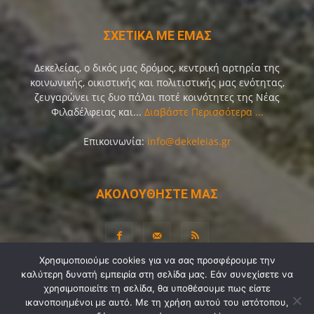
ΣΧΕΤΙΚΑ ΜΕ ΕΜΑΣ
Δεκελείας, ο δικός μας δρόμος, κεντρική αρτηρία της
κοινωνικής, οικιστικής και πολιτιστικής μας ενότητας,
ζευγαρώνει τις δυο πάλαι ποτέ κοινότητες της Νέας
Φιλαδέλφειας και...
Διαβάστε Περισσότερα ...
Επικοινωνία:
info@dekeleias.gr
ΑΚΟΛΟΥΘΗΣΤΕ ΜΑΣ
Χρησιμοποιούμε cookies για να σας προσφέρουμε την
καλύτερη δυνατή εμπειρία στη σελίδα μας. Εάν συνεχίσετε να
Διαύγεια
Λίγα Λόγια για Εμάς
Επικοινωνία
χρησιμοποιείτε τη σελίδα, θα υποθέσουμε πως είστε
ικανοποιημένοι με αυτό. Με τη χρήση αυτού του ιστότοπου,
Όροι Χρήσης
Προσωπικά Δεδομένα
Sitemap