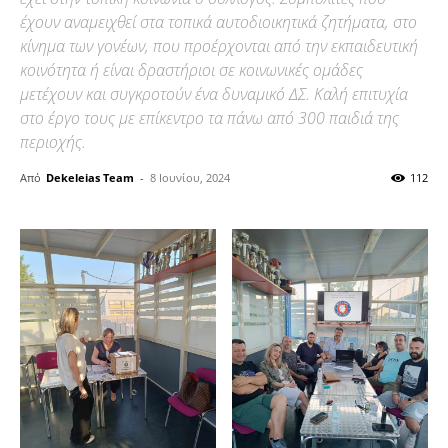
έχουν αναμειχθεί στα τοπικά αυτοδιοικητικά ζητήματα, στο
κίνημα των γονέων, που προέρχονται από την εκπαιδευτική
κοινότητα ή είναι δραστήριοι σε κοινωνικές ομάδες
μετέχουν και συγκροτούν ένα δυναμικό ΔΣ. Καλή επιτυχία
στο έργο τους με επίκεντρο τα πάνω από 300 παιδιά της
περιοχής.
Από
Dekeleias Team
-
8 Ιουνίου, 2024
112