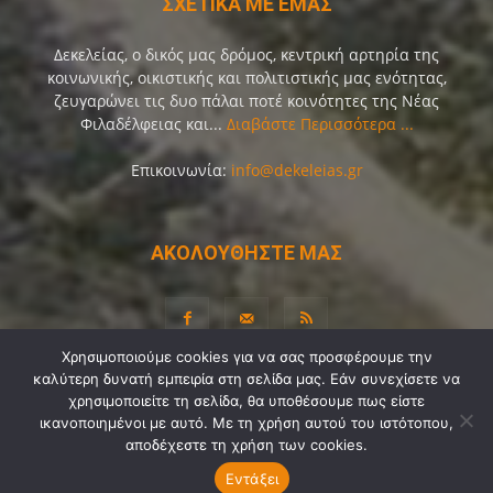
ΣΧΕΤΙΚΑ ΜΕ ΕΜΑΣ
Δεκελείας, ο δικός μας δρόμος, κεντρική αρτηρία της
κοινωνικής, οικιστικής και πολιτιστικής μας ενότητας,
ζευγαρώνει τις δυο πάλαι ποτέ κοινότητες της Νέας
Φιλαδέλφειας και...
Διαβάστε Περισσότερα ...
Επικοινωνία:
info@dekeleias.gr
ΑΚΟΛΟΥΘΗΣΤΕ ΜΑΣ
Χρησιμοποιούμε cookies για να σας προσφέρουμε την
καλύτερη δυνατή εμπειρία στη σελίδα μας. Εάν συνεχίσετε να
Διαύγεια
Λίγα Λόγια για Εμάς
Επικοινωνία
χρησιμοποιείτε τη σελίδα, θα υποθέσουμε πως είστε
Όροι Χρήσης
Προσωπικά Δεδομένα
Sitemap
ικανοποιημένοι με αυτό. Με τη χρήση αυτού του ιστότοπου,
αποδέχεστε τη χρήση των cookies.
Ψηφοφορίες
Εντάξει
© Copyright 2021-2026 by
Dekeleias.gr
©