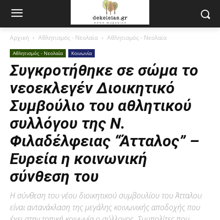
Αρχική
Αθλητισμός - Νεολαία
Αθλητισμός - Νεολαία
Αθλητισμός - Νεολαία
Κοινωνία
Συγκροτήθηκε σε σώμα το
νεοεκλεγέν Διοικητικό
Συμβούλιο του αθλητικού
συλλόγου της Ν.
Φιλαδέλφειας “Άτταλος” –
Ευρεία η κοινωνική
σύνθεση του
Η σύνθεση του νέου διοικητικού συμβουλίου του Άτταλου
είναι αντανάκλαση της μεγάλης κοινωνικής αποδοχής που
έχει στην τοπική κοινωνία ο σύλλογος. Συμπολίτες που