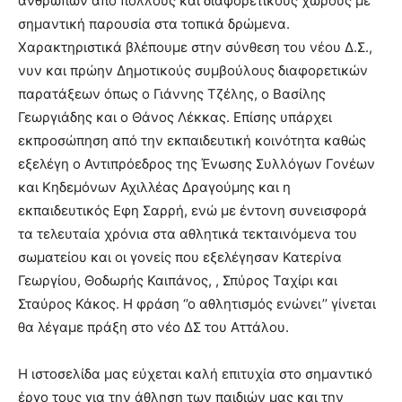
ανθρώπων από πολλούς και διαφορετικούς χώρους με
σημαντική παρουσία στα τοπικά δρώμενα.
Χαρακτηριστικά βλέπουμε στην σύνθεση του νέου Δ.Σ.,
νυν και πρώην Δημοτικούς συμβούλους διαφορετικών
παρατάξεων όπως ο Γιάννης Τζέλης, ο Βασίλης
Γεωργιάδης και ο Θάνος Λέκκας. Επίσης υπάρχει
εκπροσώπηση από την εκπαιδευτική κοινότητα καθώς
εξελέγη ο Αντιπρόεδρος της Ένωσης Συλλόγων Γονέων
και Κηδεμόνων Αχιλλέας Δραγούμης και η
εκπαιδευτικός Εφη Σαρρή, ενώ με έντονη συνεισφορά
τα τελευταία χρόνια στα αθλητικά τεκταινόμενα του
σωματείου και οι γονείς που εξελέγησαν Κατερίνα
Γεωργίου, Θοδωρής Καιπάνος, , Σπύρος Ταχίρι και
Σταύρος Κάκος. Η φράση ‘’ο αθλητισμός ενώνει’’ γίνεται
θα λέγαμε πράξη στο νέο ΔΣ του Αττάλου.
Η ιστοσελίδα μας εύχεται καλή επιτυχία στο σημαντικό
έργο τους για την άθληση των παιδιών μας και την