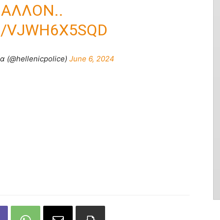
ΒΆΛΛΟΝ..
M/VJWH6X5SQD
 (@hellenicpolice)
June 6, 2024