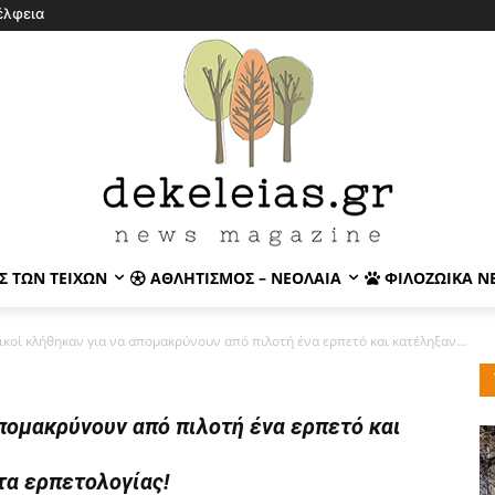
έλφεια
Σ ΤΩΝ ΤΕΙΧΏΝ
ΑΘΛΗΤΙΣΜΌΣ – ΝΕΟΛΑΊΑ
ΦΙΛΟΖΩΙΚΆ Ν
ικοί κλήθηκαν για να απομακρύνουν από πιλοτή ένα ερπετό και κατέληξαν...
απομακρύνουν από πιλοτή ένα ερπετό και
τα ερπετολογίας!