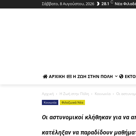
C
Σάββατο, 8 Αυγούστου, 2026
28.1
Νέα Φιλαδ
ΑΡΧΙΚΉ
Η ΖΩΉ ΣΤΗΝ ΠΌΛΗ
ΕΚΤΌ
Αρχική
Η Ζωή στην Πόλη
Κοινωνία
Οι αστυνομ
Κοινωνία
Φιλοζωικά Νέα
Οι αστυνομικοί κλήθηκαν για να 
κατέληξαν να παραδίδουν μαθήμα