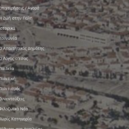
Επιχειρήσεις / Αγορά
Η Ζωή στην Πόλη
Ιστορικά
Κοινωνία
Ο Απαιτητικός Δημότης
Ο Λόγος σ'εσας
Παιδεία
Πολιτική
Πολιτισμός
Συνεντεύξεις
Φιλοζωικά Νέα
Χωρίς Κατηγορία
Ψίθυροι στη Δεκελείας…