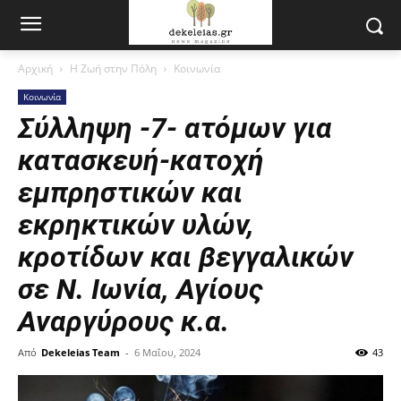
Αρχική
Η Ζωή στην Πόλη
Κοινωνία
Κοινωνία
Σύλληψη -7- ατόμων για
κατασκευή-κατοχή
εμπρηστικών και
εκρηκτικών υλών,
κροτίδων και βεγγαλικών
σε Ν. Ιωνία, Αγίους
Αναργύρους κ.α.
Από
Dekeleias Team
-
6 Μαΐου, 2024
43