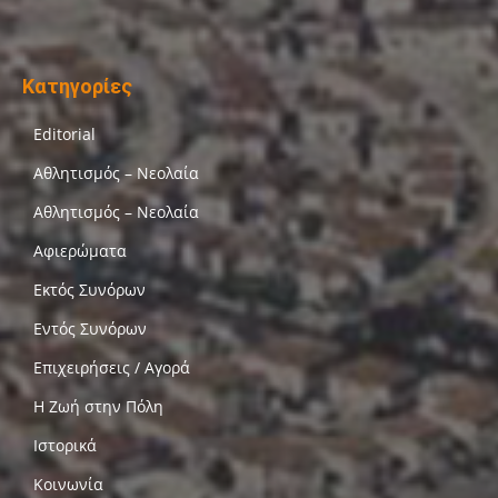
Κατηγορίες
Editorial
Αθλητισμός – Νεολαία
Αθλητισμός – Νεολαία
Αφιερώματα
Εκτός Συνόρων
Εντός Συνόρων
Επιχειρήσεις / Αγορά
Η Ζωή στην Πόλη
Ιστορικά
Κοινωνία