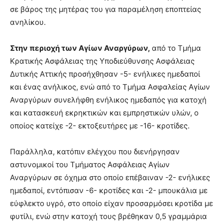
σε βάρος της μητέρας του για παραμέληση εποπτείας
ανηλίκου.
Στην περιοχή των Αγίων Αναργύρων,
από το Τμήμα
Κρατικής Ασφάλειας της Υποδιεύθυνσης Ασφάλειας
Δυτικής Αττικής προσήχθησαν -5- ενήλικες ημεδαποί
και ένας ανήλικος, ενώ από το Τμήμα Ασφαλείας Αγίων
Αναργύρων συνελήφθη ενήλικος ημεδαπός για κατοχή
και κατασκευή εκρηκτικών και εμπρηστικών υλών, ο
οποίος κατείχε -2- εκτοξευτήρες με -16- κροτίδες.
Παράλληλα, κατόπιν ελέγχου που διενήργησαν
αστυνομικοί του Τμήματος Ασφάλειας Αγίων
Αναργύρων σε όχημα στο οποίο επέβαιναν -2- ενήλικες
ημεδαποί, εντόπισαν -6- κροτίδες και -2- μπουκάλια με
εύφλεκτο υγρό, στο οποίο είχαν προσαρμόσει κροτίδα με
φυτίλι, ενώ στην κατοχή τους βρέθηκαν 0,5 γραμμάρια