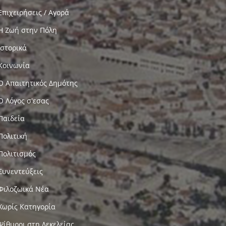
Επιχειρήσεις / Αγορά
Η Ζωή στην Πόλη
Ιστορικά
Κοινωνία
Ο Απαιτητικός Δημότης
Ο Λόγος σ'εσας
Παιδεία
Πολιτική
Πολιτισμός
Συνεντεύξεις
Φιλοζωικά Νέα
Χωρίς Κατηγορία
Ψίθυροι στη Δεκελείας…