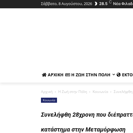
C
Σάββατο, 8 Αυγούστου, 2026
28.5
Νέα Φιλαδ
ΑΡΧΙΚΉ
Η ΖΩΉ ΣΤΗΝ ΠΌΛΗ
ΕΚΤΌ
Αρχική
Η Ζωή στην Πόλη
Κοινωνία
Συνελήφθη 
Κοινωνία
Συνελήφθη 28χρονη που διέπραττ
κατάστημα στην Μεταμόρφωση