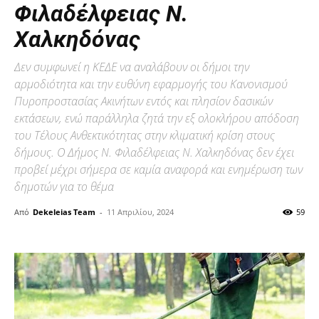
Φιλαδέλφειας Ν.
Χαλκηδόνας
Δεν συμφωνεί η ΚΕΔΕ να αναλάβουν οι δήμοι την
αρμοδιότητα και την ευθύνη εφαρμογής του Κανονισμού
Πυροπροστασίας Ακινήτων εντός και πλησίον δασικών
εκτάσεων, ενώ παράλληλα ζητά την εξ ολοκλήρου απόδοση
του Τέλους Ανθεκτικότητας στην κλιματική κρίση στους
δήμους. Ο Δήμος Ν. Φιλαδέλφειας Ν. Χαλκηδόνας δεν έχει
προβεί μέχρι σήμερα σε καμία αναφορά και ενημέρωση των
δημοτών για το θέμα
Από
Dekeleias Team
-
11 Απριλίου, 2024
59