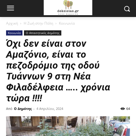
Αρχική
Η Ζωή στην Πόλη
Κοινωνία
Κοινωνία
Ο Απαιτητικός Δημότης
Όχι δεν είναι στον
Αμαζόνιο, είναι το
πεζοδρόμιο της οδού
Τυάννων 9 στη Νέα
Φιλαδέλφεια ….. χρόνια
τώρα !!!!
Από
Ο Δημότης
-
4 Απριλίου, 2024
64