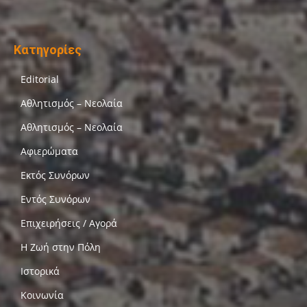
Κατηγορίες
Editorial
Αθλητισμός – Νεολαία
Αθλητισμός – Νεολαία
Αφιερώματα
Εκτός Συνόρων
Εντός Συνόρων
Επιχειρήσεις / Αγορά
Η Ζωή στην Πόλη
Ιστορικά
Κοινωνία