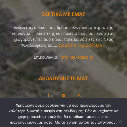
ΣΧΕΤΙΚΑ ΜΕ ΕΜΑΣ
Δεκελείας, ο δικός μας δρόμος, κεντρική αρτηρία της
κοινωνικής, οικιστικής και πολιτιστικής μας ενότητας,
ζευγαρώνει τις δυο πάλαι ποτέ κοινότητες της Νέας
Φιλαδέλφειας και...
Διαβάστε Περισσότερα ...
Επικοινωνία:
info@dekeleias.gr
ΑΚΟΛΟΥΘΗΣΤΕ ΜΑΣ
Χρησιμοποιούμε cookies για να σας προσφέρουμε την
καλύτερη δυνατή εμπειρία στη σελίδα μας. Εάν συνεχίσετε να
Διαύγεια
Λίγα Λόγια για Εμάς
Επικοινωνία
χρησιμοποιείτε τη σελίδα, θα υποθέσουμε πως είστε
Όροι Χρήσης
Προσωπικά Δεδομένα
Sitemap
ικανοποιημένοι με αυτό. Με τη χρήση αυτού του ιστότοπου,