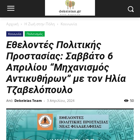
Αρχική
Η Ζωή στην Πόλη
Κοινωνία
Κοινωνία
Πολιτισμός
Εθελοντές Πολιτικής
Προστασίας: Σαββάτο 6
Απριλίου “Μηχανισμός
Αντικυθήρων” με τον Ηλία
Τζαβελόπουλο
Από
Dekeleias Team
-
3 Απριλίου, 2024
50